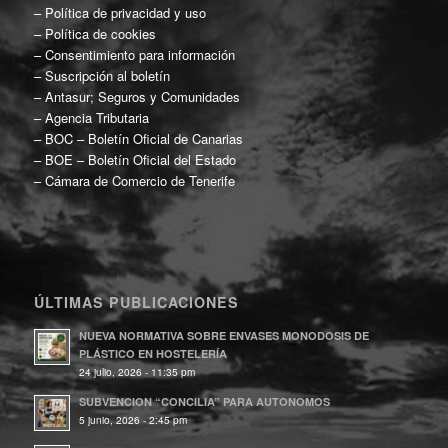
–
Política de privacidad y uso
–
Política de cookies
–
Consentimiento para información
–
Suscripción al boletín
–
Antasur; Seguros y Comunidades
–
Agencia Tributaria
–
BOC – Boletín Oficial de Canarias
–
BOE – Boletín Oficial del Estado
–
Cámara de Comercio de Tenerife
ÚLTIMAS PUBLICACIONES
NUEVA NORMATIVA SOBRE ENVASES MONODOSIS DE
PLÁSTICO EN HOSTELERÍA
24 julio, 2026 - 11:35 pm
SUBVENCION “CONCILIA” PARA AUTONOMOS
5 junio, 2026 - 2:45 pm