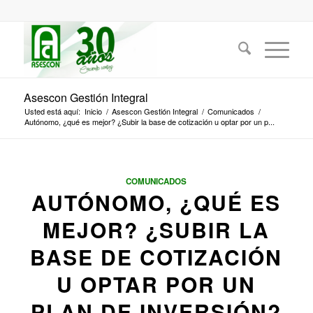
Asescon Gestión Integral
Usted está aquí:
Inicio
/
Asescon Gestión Integral
/
Comunicados
/
Autónomo, ¿qué es mejor? ¿Subir la base de cotización u optar por un p...
COMUNICADOS
AUTÓNOMO, ¿QUÉ ES
MEJOR? ¿SUBIR LA
BASE DE COTIZACIÓN
U OPTAR POR UN
PLAN DE INVERSIÓN?