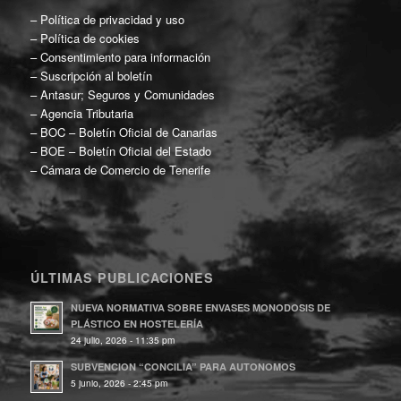
–
Política de privacidad y uso
–
Política de cookies
–
Consentimiento para información
–
Suscripción al boletín
–
Antasur; Seguros y Comunidades
–
Agencia Tributaria
–
BOC – Boletín Oficial de Canarias
–
BOE – Boletín Oficial del Estado
–
Cámara de Comercio de Tenerife
ÚLTIMAS PUBLICACIONES
NUEVA NORMATIVA SOBRE ENVASES MONODOSIS DE
PLÁSTICO EN HOSTELERÍA
24 julio, 2026 - 11:35 pm
SUBVENCION “CONCILIA” PARA AUTONOMOS
5 junio, 2026 - 2:45 pm