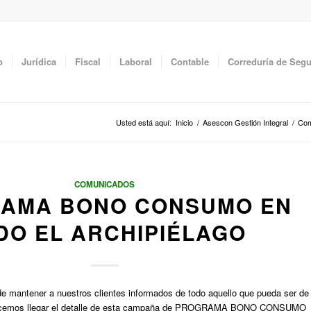
o
Jurídica
Fiscal
Laboral
Contable
Correduría de Seg
Usted está aquí:
Inicio
/
Asescon Gestión Integral
/
Com
COMUNICADOS
AMA BONO CONSUMO EN
DO EL ARCHIPIÉLAGO
e mantener a nuestros clientes informados de todo aquello que pueda ser de
s hacemos llegar el detalle de esta campaña de PROGRAMA BONO CONSUMO