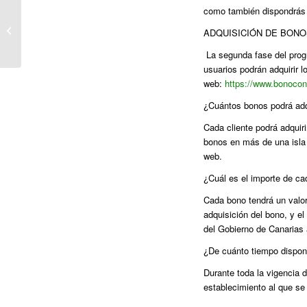
SUPERNOVA: I
como también dispondrás 
CONGRESO DE
ADQUISICIÓN DE BONO
COMERCIO Y APOYO
A LA EMPRESA
La segunda fase del progr
usuarios podrán adquirir 
web:
https://www.bonoco
¿Cuántos bonos podrá adqu
Cada cliente podrá adquiri
bonos en más de una isla 
web.
¿Cuál es el importe de c
Cada bono tendrá un valor
adquisición del bono, y e
del Gobierno de Canarias 
¿De cuánto tiempo dispone
Durante toda la vigencia 
establecimiento al que se