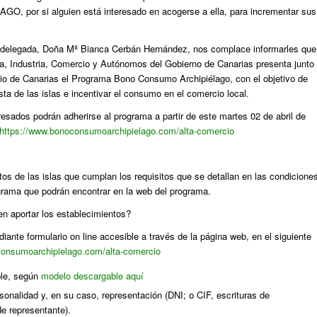
 por si alguien está interesado en acogerse a ella, para incrementar sus
 delegada, Doña Mª Bianca Cerbán Hernández, nos complace informarles que
a, Industria, Comercio y Autónomos del Gobierno de Canarias presenta junto
o de Canarias el Programa Bono Consumo Archipiélago, con el objetivo de
ta de las islas e incentivar el consumo en el comercio local.
resados podrán adherirse al programa a partir de este martes 02 de abril de
https://www.bonoconsumoarchipielago.com/alta-comercio
tos de las islas que cumplan los requisitos que se detallan en las condicione
ograma que podrán encontrar en la web del programa.
 aportar los establecimientos?
iante formulario on line accesible a través de la página web, en el siguiente
consumoarchipielago.com/alta-comercio
ble, según
modelo descargable aquí
nalidad y, en su caso, representación (DNI; o CIF, escrituras de
e representante).