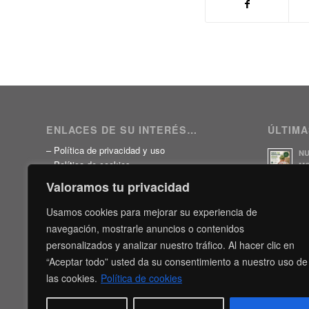
ENLACES DE SU INTERÉS…
ÚLTIMA
–
Política de privacidad y uso
NU
–
Política de cookies
MO
HO
–
Consentimiento para información
Valoramos tu privacidad
24 
–
Suscripción al boletín
–
Antasur; Seguros y Comunidades
Usamos cookies para mejorar su experiencia de
SU
–
Agencia Tributaria
A
navegación, mostrarle anuncios o contenidos
5 j
–
BOC – Boletín Oficial de Canarias
personalizados y analizar nuestro tráfico. Al hacer clic en
–
BOE – Boletín Oficial del Estado
SU
“Aceptar todo” usted da su consentimiento a nuestro uso de
–
Cámara de Comercio de Tenerife
SI
las cookies.
Política de cookies
3 j