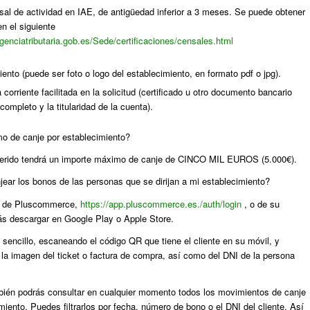
nsal de actividad en IAE, de antigüedad inferior a 3 meses. Se puede obtener
en el siguiente
agenciatributaria.gob.es/Sede/certificaciones/censales.html
ento (puede ser foto o logo del establecimiento, en formato pdf o jpg).
corriente facilitada en la solicitud (certificado u otro documento bancario
ompleto y la titularidad de la cuenta).
mo de canje por establecimiento?
herido tendrá un importe máximo de canje de CINCO MIL EUROS (5.000€).
ar los bonos de las personas que se dirijan a mi establecimiento?
eb de Pluscommerce,
https://app.pluscommerce.es./auth/login
, o de su
ás descargar en Google Play o Apple Store.
sencillo, escaneando el código QR que tiene el cliente en su móvil, y
la imagen del ticket o factura de compra, así como del DNI de la persona
mbién podrás consultar en cualquier momento todos los movimientos de canje
miento. Puedes filtrarlos por fecha, número de bono o el DNI del cliente. Así