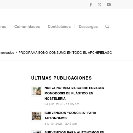
uros
Comunidades
Contáctenos
Descargas
unicados
/
PROGRAMA BONO CONSUMO EN TODO EL ARCHIPIÉLAGO
ÚLTIMAS PUBLICACIONES
NUEVA NORMATIVA SOBRE ENVASES
MONODOSIS DE PLÁSTICO EN
HOSTELERÍA
24 julio, 2026 - 11:35 pm
SUBVENCION “CONCILIA” PARA
AUTONOMOS
5 junio, 2026 - 2:45 pm
SUBVENCION PARA AUTONOMOS EN