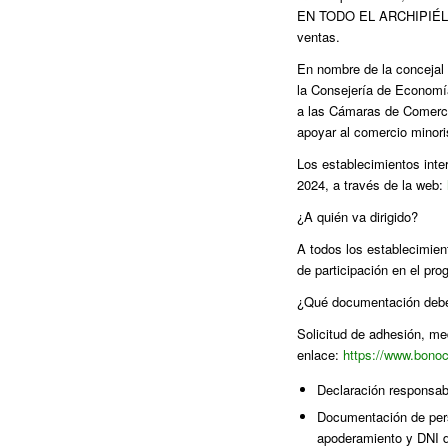
EN TODO EL ARCHIPIÉLAGO,
ventas.
En nombre de la concejal
la Consejería de Economí
a las Cámaras de Comerci
apoyar al comercio minoris
Los establecimientos inte
2024, a través de la web:
¿A quién va dirigido?
A todos los establecimien
de participación en el pr
¿Qué documentación deben
Solicitud de adhesión, med
enlace:
https://www.bono
Declaración responsa
Documentación de perso
apoderamiento y DNI d