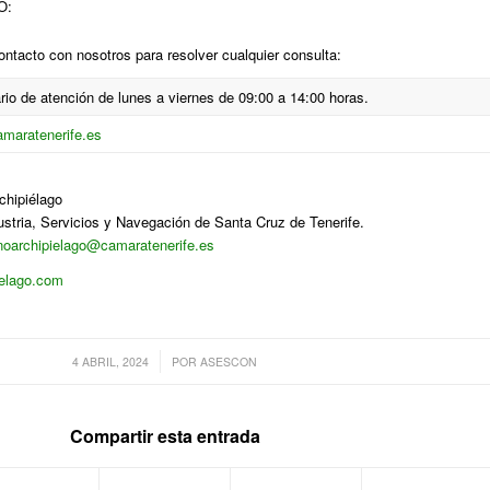
O:
ntacto con nosotros para resolver cualquier consulta:
rio de atención de lunes a viernes de 09:00 a 14:00 horas.
maratenerife.es
hipiélago
stria, Servicios y Navegación de Santa Cruz de Tenerife.
noarchipielago@camaratenerife.es
elago.com
/
4 ABRIL, 2024
POR
ASESCON
Compartir esta entrada