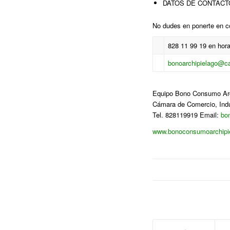
DATOS DE CONTACT
No dudes en ponerte en co
828 11 99 19 en hora
bonoarchipielago@ca
Equipo Bono Consumo Arc
Cámara de Comercio, Indu
Tel. 828119919 Email:
bo
www.bonoconsumoarchipi