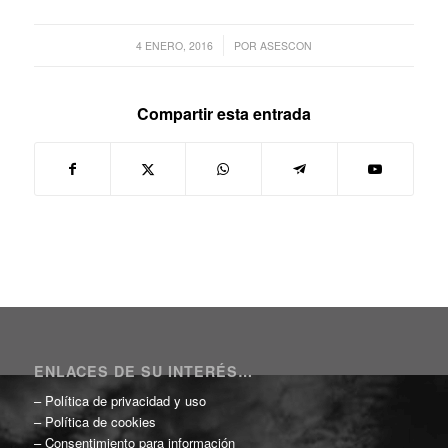
/
4 ENERO, 2016
POR
ASESCON
Compartir esta entrada
ENLACES DE SU INTERÉS…
–
Política de privacidad y uso
–
Política de cookies
–
Consentimiento para información