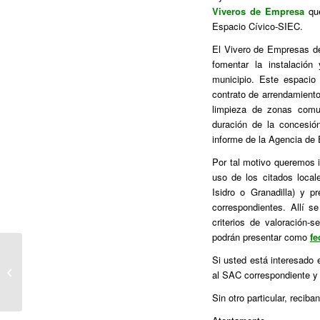
Viveros de Empresa
que
Espacio Cívico-SIEC.
El Vivero de Empresas de
fomentar la instalació
municipio. Este espacio
contrato de arrendamiento
limpieza de zonas comun
duración de la concesió
informe de la Agencia de 
Por tal motivo queremos 
uso de los citados local
Isidro o Granadilla) y p
correspondientes. Allí s
criterios de valoración-s
podrán presentar como
fe
CONSERVACIÓN Y
Si usted está interesado 
DESTRUCCIÓN DE
al SAC correspondiente y s
NUESTRA
DOCUMENTACIÓN
Sin otro particular, reciba
CONTABLE