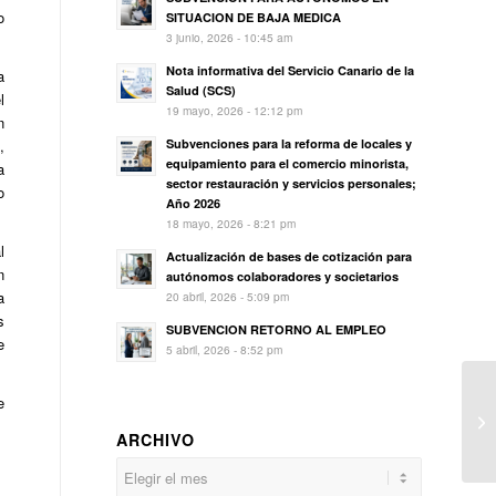
o
SITUACION DE BAJA MEDICA
3 junio, 2026 - 10:45 am
Nota informativa del Servicio Canario de la
a
Salud (SCS)
l
19 mayo, 2026 - 12:12 pm
n
Subvenciones para la reforma de locales y
,
equipamiento para el comercio minorista,
a
sector restauración y servicios personales;
o
Año 2026
18 mayo, 2026 - 8:21 pm
l
Actualización de bases de cotización para
n
autónomos colaboradores y societarios
a
20 abril, 2026 - 5:09 pm
s
SUBVENCION RETORNO AL EMPLEO
e
5 abril, 2026 - 8:52 pm
e
ARCHIVO