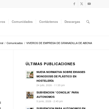
uros
Comunidades
Contáctenos
Descargas
ral
/
Comunicados
/
VIVEROS DE EMPRESA DE GRANADILLA DE ABONA
ÚLTIMAS PUBLICACIONES
NUEVA NORMATIVA SOBRE ENVASES
MONODOSIS DE PLÁSTICO EN
HOSTELERÍA
24 julio, 2026 - 11:35 pm
SUBVENCION “CONCILIA” PARA
AUTONOMOS
5 junio, 2026 - 2:45 pm
l
s
SUBVENCION PARA AUTONOMOS EN