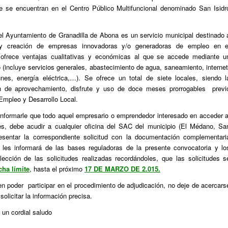
 se encuentran en el Centro Público Multifuncional denominado San Isidr
l Ayuntamiento de Granadilla de Abona es un servicio municipal destinado 
n y creación de empresas innovadoras y/o generadoras de empleo en e
 ofrece ventajas cualitativas y económicas al que se accede mediante u
 (incluye servicios generales, abastecimiento de agua, saneamiento, internet
es, energía eléctrica,…). Se ofrece un total de siete locales, siendo l
n de aprovechamiento, disfrute y uso de doce meses prorrogables previ
Empleo y Desarrollo Local.
informarle que todo aquel empresario o emprendedor interesado en acceder a
es, debe acudir a cualquier oficina del SAC del municipio (El Médano, Sa
resentar la correspondiente solicitud con la documentación complementari
e les informará de las bases reguladoras de la presente convocatoria y lo
elección de las solicitudes realizadas recordándoles, que las solicitudes s
cha límite
, hasta el próximo
17 DE MARZO DE 2.015.
en poder participar en el procedimiento de adjudicación, no deje de acercars
olicitar la información precisa.
n un cordial saludo