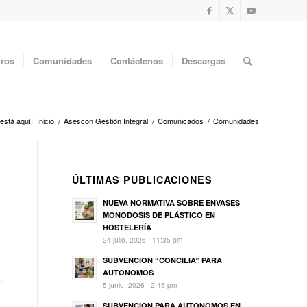
uros
Comunidades
Contáctenos
Descargas
está aquí:
Inicio
/
Asescon Gestión Integral
/
Comunicados
/
Comunidades
ÚLTIMAS PUBLICACIONES
NUEVA NORMATIVA SOBRE ENVASES
MONODOSIS DE PLÁSTICO EN
HOSTELERÍA
24 julio, 2026 - 11:35 pm
SUBVENCION “CONCILIA” PARA
AUTONOMOS
5 junio, 2026 - 2:45 pm
SUBVENCION PARA AUTONOMOS EN