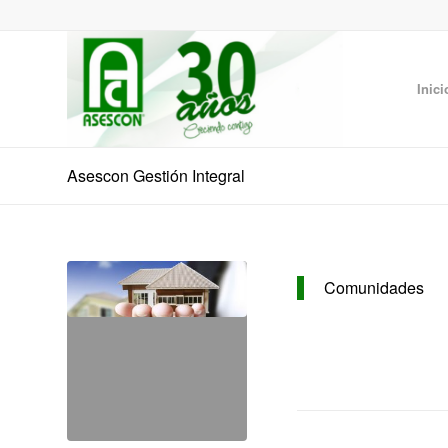
Inici
Asescon Gestión Integral
Comunidades
La misión primordial es la