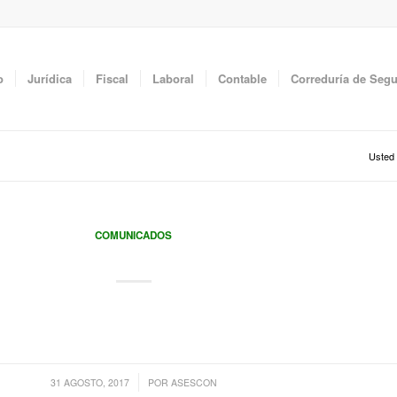
o
Jurídica
Fiscal
Laboral
Contable
Correduría de Seg
Usted 
COMUNICADOS
 de definir las políticas generadoras del bienestar general…
/
31 AGOSTO, 2017
POR
ASESCON