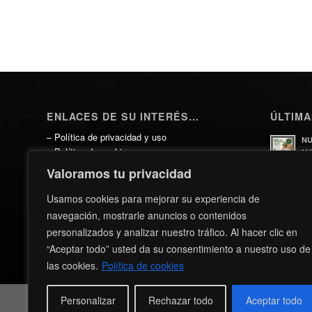
ENLACES DE SU INTERÉS…
ÚLTIMA
–
Política de privacidad y uso
NU
–
Política de cookies
MO
HO
–
Consentimiento para información
Valoramos tu privacidad
24 
–
Suscripción al boletín
–
Antasur; Seguros y Comunidades
Usamos cookies para mejorar su experiencia de
SU
–
Agencia Tributaria
A
navegación, mostrarle anuncios o contenidos
5 j
–
BOC – Boletín Oficial de Canarias
personalizados y analizar nuestro tráfico. Al hacer clic en
–
BOE – Boletín Oficial del Estado
SU
“Aceptar todo” usted da su consentimiento a nuestro uso de
–
Cámara de Comercio de Tenerife
SI
las cookies.
Política de cookies
3 j
Personalizar
Rechazar todo
Aceptar todo