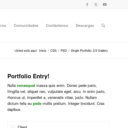
uros
Comunidades
Contáctenos
Descargas
Usted está aquí:
Inicio
/
CSS
/
PSD
/
Single Portfolio: 2/3 Gallery
Portfolio Entry!
Nulla
consequat
massa quis enim. Donec pede justo,
fringilla vel, aliquet nec, vulputate eget, arcu. In enim justo,
rhoncus ut, imperdiet a, venenatis vitae, justo. Nullam
dictum felis eu
pede
mollis pretium. Integer tincidunt. Cras
dapibus.
Client