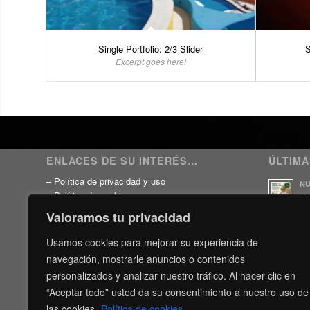
Single Portfolio: 2/3 Slider
S
Excerpt goes here!
ENLACES DE SU INTERÉS…
ÚLTIMA
–
Política de privacidad y uso
NU
–
Política de cookies
MO
HO
–
Consentimiento para información
Valoramos tu privacidad
24 
–
Suscripción al boletín
–
Antasur; Seguros y Comunidades
Usamos cookies para mejorar su experiencia de
SU
–
Agencia Tributaria
A
navegación, mostrarle anuncios o contenidos
5 j
–
BOC – Boletín Oficial de Canarias
personalizados y analizar nuestro tráfico. Al hacer clic en
–
BOE – Boletín Oficial del Estado
SU
“Aceptar todo” usted da su consentimiento a nuestro uso de
–
Cámara de Comercio de Tenerife
SI
las cookies.
Política de cookies