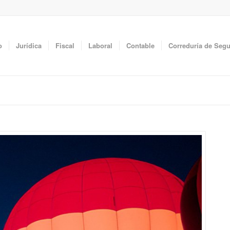
o
Jurídica
Fiscal
Laboral
Contable
Correduría de Seg